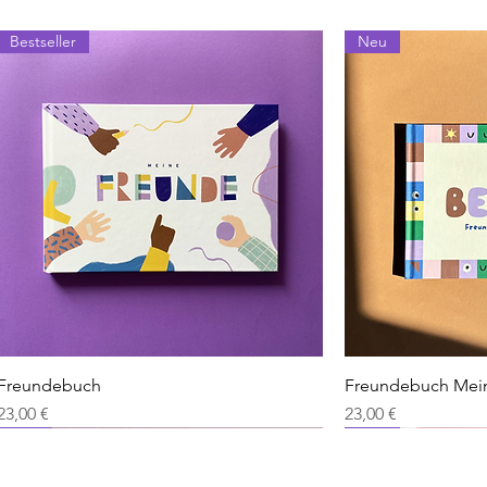
Bestseller
Neu
Schnellansicht
Schn
Freundebuch
Freundebuch Mei
Preis
Preis
23,00 €
23,00 €
Neu
Neu