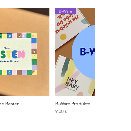
B-Ware
ellansicht
Schnellansicht
ne Besten
B-Ware Produkte
Preis
9,00 €
Neu