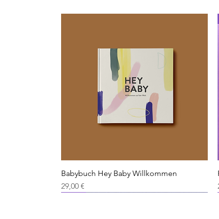
Schnellansicht
Babybuch Hey Baby Willkommen
Preis
29,00 €
Neu
Neu