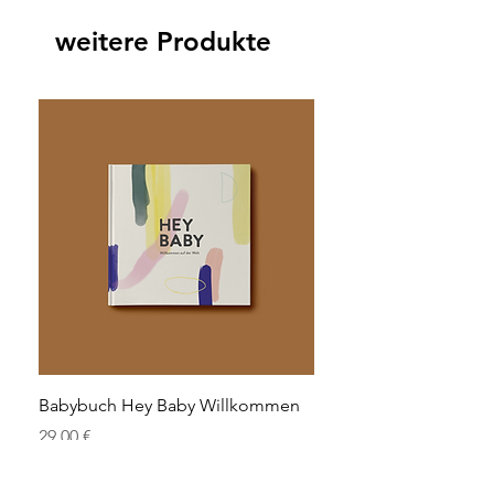
weitere Produkte
Babybuch Hey Baby Willkommen
Preis
29,00 €
Bestseller
Neu
B-Ware
Neu
Neu
Neu
Neu